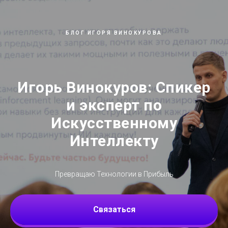
БЛОГ ИГОРЯ ВИНОКУРОВА
Игорь Винокуров: Спикер
и эксперт по
Искусственному
Интеллекту
Превращаю Технологии в Прибыль
Связаться